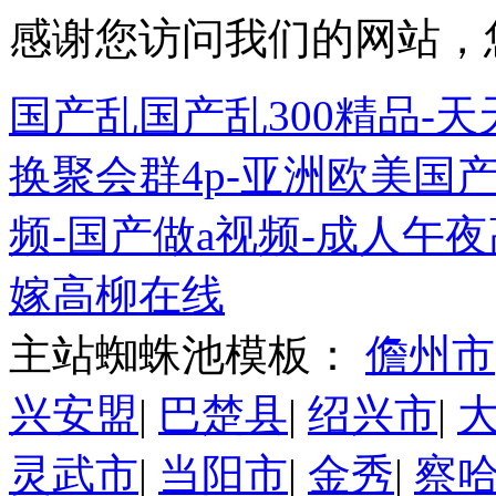
感谢您访问我们的网站，
国产乱国产乱300精品-
换聚会群4p-亚洲欧美国产
频-国产做a视频-成人午夜高
嫁高柳在线
主站蜘蛛池模板：
儋州市
兴安盟
|
巴楚县
|
绍兴市
|
灵武市
|
当阳市
|
金秀
|
察