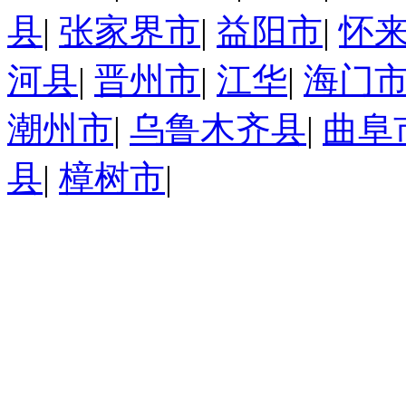
县
|
张家界市
|
益阳市
|
怀
河县
|
晋州市
|
江华
|
海门
潮州市
|
乌鲁木齐县
|
曲阜
县
|
樟树市
|